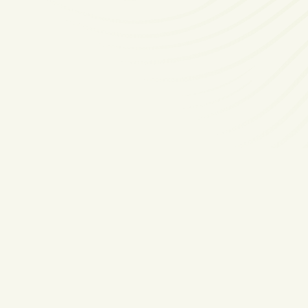
Ruime
kindvriendelijke
tuin aan het water
met overkapping