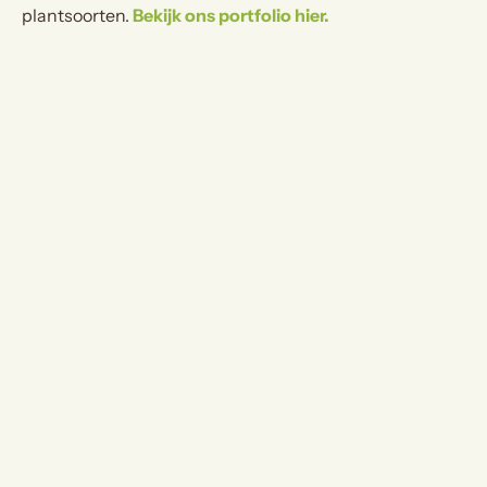
plantsoorten.
Bekijk ons portfolio hier.
Ruime
kindvriendelijke
tuin aan het water