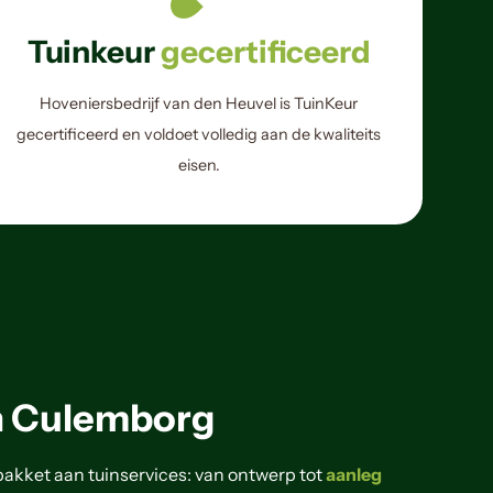
Tuinkeur
gecertificeerd
Hoveniersbedrijf van den Heuvel is TuinKeur
gecertificeerd en voldoet volledig aan de kwaliteits
eisen.
n Culemborg
 pakket aan tuinservices: van ontwerp tot
aanleg