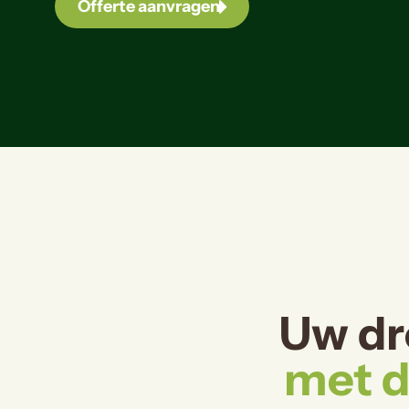
Offerte aanvragen
Uw dr
met d