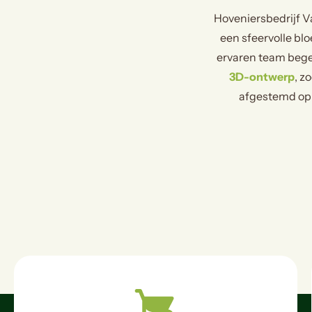
Hoveniersbedrijf V
een sfeervolle blo
ervaren team begel
3D-ontwerp
, z
afgestemd op u