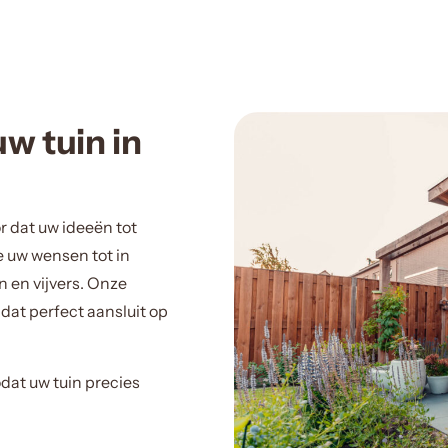
uw tuin in
r dat uw ideeën tot
 uw wensen tot in
n en vijvers. Onze
at perfect aansluit op
odat uw tuin precies