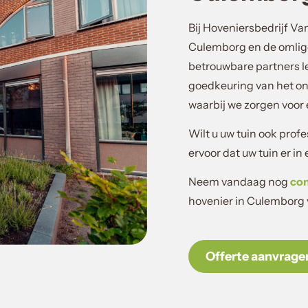
Bij Hoveniersbedrijf Va
Culemborg en de omlig
betrouwbare partners le
goedkeuring van het on
waarbij we zorgen voor e
Wilt u uw tuin ook pro
ervoor dat uw tuin er in
Neem vandaag nog
co
hovenier in Culemborg
Offerte aanvrage