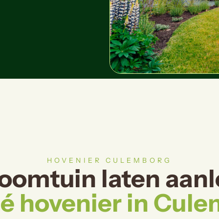
HOVENIER CULEMBORG
oomtuin laten aan
é hovenier in Cul