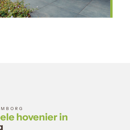
EMBORG
ele hovenier in
g