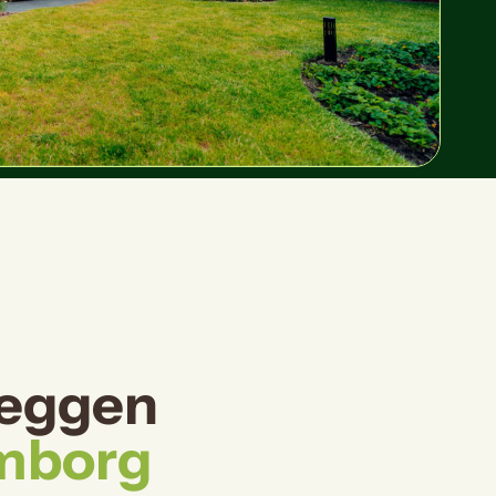
leggen
emborg