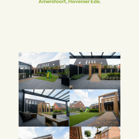
Amersfoort
,
Hovenier Ede
.