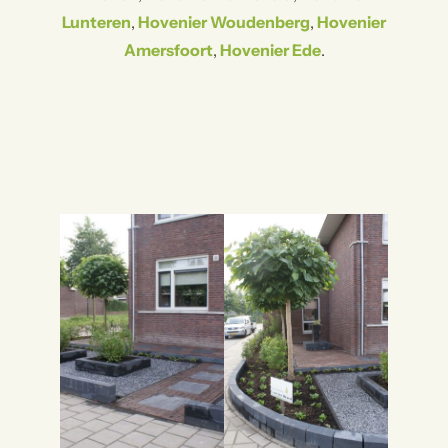
Lunteren
,
Hovenier Woudenberg
,
Hovenier
Amersfoort
,
Hovenier Ede
.