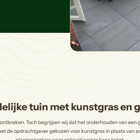
elijke tuin met kunstgras en g
et ontbreken. Toch begrijpen wij dat het onderhouden van een g
met de opdrachtgever gekozen voor kunstgras in plaats van ec
plantenperkjes waar onkruid weinig kans krijgt.