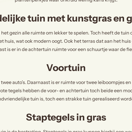
elijke tuin met kunstgras en g
et gezin alle ruimte om lekker te spelen. Toch heeft de tuin
et huis, wat ook modern oogt. Ook het terras dat aan het huis
st is er in de achtertuin ruimte voor een schuurtje waar de 
Voortuin
twee auto’s. Daarnaast is er ruimte voor twee leiboompjes en r
grote tegels hebben de voor- en achtertuin toch beide een m
ndvriendelijke tuin is, toch een strakke tuin gerealiseerd word
Staptegels in gras
uin is de bestrating. Staptegels in gras kunnen hierbij een w