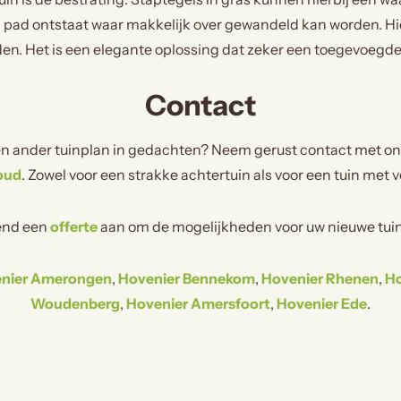
 pad ontstaat waar makkelijk over gewandeld kan worden. Hier
orden. Het is een elegante oplossing dat zeker een toegevoegde
Contact
en ander tuinplan in gedachten? Neem gerust contact met ons o
oud
. Zowel voor een strakke achtertuin als voor een tuin met v
vend een
offerte
aan om de mogelijkheden voor uw nieuwe tuin
nier Amerongen
,
Hovenier Bennekom
,
Hovenier Rhenen
,
Ho
Woudenberg
,
Hovenier Amersfoort
,
Hovenier Ede
.