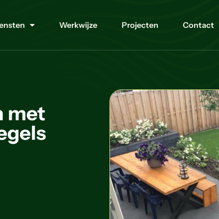
ensten
Werkwijze
Projecten
Contact
n met
egels